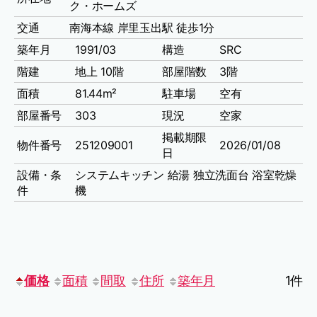
ク・ホームズ
交通
南海本線 岸里玉出駅 徒歩1分
築年月
1991/03
構造
SRC
階建
地上 10階
部屋階数
3階
面積
81.44m²
駐車場
空有
部屋番号
303
現況
空家
掲載期限
物件番号
251209001
2026/01/08
日
設備・条
システムキッチン
給湯
独立洗面台
浴室乾燥
件
機
価格
面積
間取
住所
築年月
1件