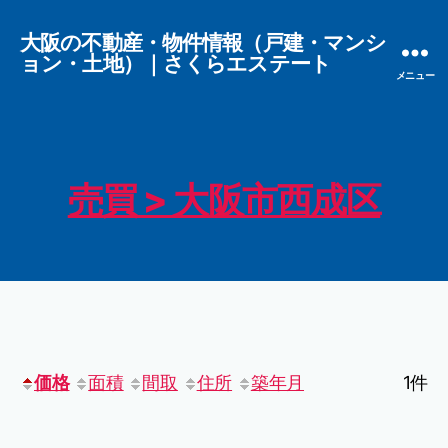
大阪の不動産・物件情報（戸建・マンシ
ョン・土地）｜さくらエステート
メニュー
売買 > 大阪市西成区
価格
面積
間取
住所
築年月
1件