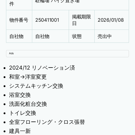
駐輪場
バイク置き場
件
掲載期限
物件番号
250411001
2026/01/08
日
自社物
自社物
状態
売出中
Ads
2024/12 リノベーション済
和室→洋室変更
システムキッチン交換
浴室交換
洗面化粧台交換
トイレ交換
全室フローリング・クロス張替
建具一新