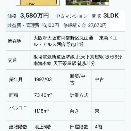
3,580万円
3LDK
価格
中古マンション
間取
共益費・管理費
16,100円
修繕積立金
27,670円
大阪府大阪市阿倍野区丸山通 東急ドエ
所在地
ル・アルス阿倍野丸山通
阪堺電気軌道阪堺線 北天下茶屋駅 徒歩8分
交通
南海本線 天下茶屋駅 徒歩11分
新築/中
築年月
1997/03
中古
古
面積
73.40m²
計測方式
バルコニ
11.18m²
向き
東
ー
建物階数
地上5階
部屋階数
4階