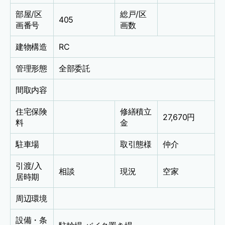
部屋/区
総戸/区
405
画番号
画数
建物構造
RC
管理形態
全部委託
間取内容
住宅保険
修繕積立
27,670円
料
金
駐車場
取引態様
仲介
引渡/入
相談
現況
空家
居時期
周辺環境
設備・条